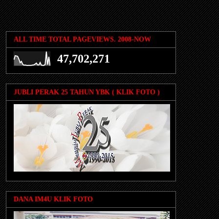
ALL TIME TOTAL PAGEVIEWS. 2008-NOW
47,702,271
JUBLI PERAK 25 TAHUN YBK ( KLIK FOTO )
DANA IM4U KLIK FOTO