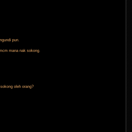
ngundi pun.
t. mcm mana nak sokong.
disokong oleh orang?