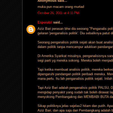
Anonymous said...
muka pun macam orang murtad
October 26, 2011 at 4:11 PM
Esperalzi
said...
Aziz Bari perasan bhw dia seorang "Penganalis poli
gelaran 'penganalisis politik'. Dia sebaliknya patut 
Seorang penganalisis politik sejati akan buat analis
dalam politik tanpa mencampur adukkan pandangan p
Di Amerika Syarikat misalnya, penganalisisnya san
segi parti yg mereka sokong. Mereka boleh menjad
Tapi ketika membuat analisis politik, mereka berke
dipengaruhi pandangan politik peribadi mereka. Me
mana perlu. Itu lah penganalisis politik sejati. Ini
Tapi Aziz Bari adalah penganalisis politik PALS
mengidap penyakit yang sudah tak boleh dirawat 
menyokong Pembangakng dan MEMBABI BUTA dan
Sikap politiknya jelas sejelas2 hitam dan putih. A
Aziz Bari, dan apa saja dari Pembangkang adalah b