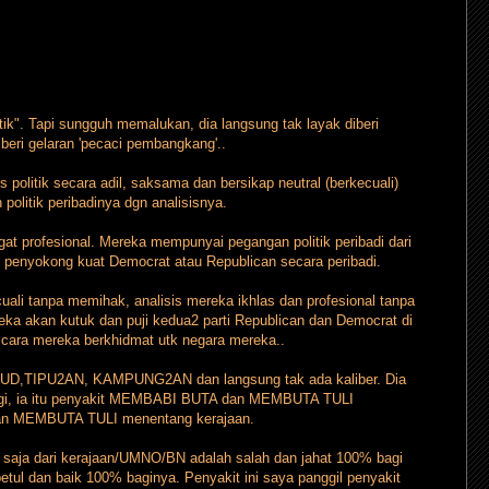
tik". Tapi sungguh memalukan, dia langsung tak layak diberi
diberi gelaran 'pecaci pembangkang'..
is politik secara adil, saksama dan bersikap neutral (berkecuali)
olitik peribadinya dgn analisisnya.
gat profesional. Mereka mempunyai pegangan politik peribadi dari
i penyokong kuat Democrat atau Republican secara peribadi.
cuali tanpa memihak, analisis mereka ikhlas dan profesional tanpa
reka akan kutuk dan puji kedua2 parti Republican dan Democrat di
lah cara mereka berkhidmat utk negara mereka..
U, DUD,TIPU2AN, KAMPUNG2AN dan langsung tak ada kaliber. Dia
lagi, ia itu penyakit MEMBABI BUTA dan MEMBUTA TULI
 MEMBUTA TULI menentang kerajaan.
pa saja dari kerajaan/UMNO/BN adalah salah dan jahat 100% bagi
etul dan baik 100% baginya. Penyakit ini saya panggil penyakit