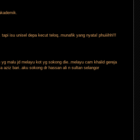
 akademik.
api isu unisel depa kecut teloq..munafik yang nyata! phuiiihh!!!
u yg malu jd melayu kot yg sokong die..melayu cam khalid gereja
a aziz bari..aku sokong dr hassan ali n sultan selangor