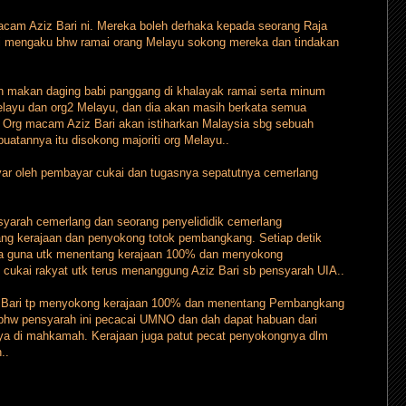
 macam Aziz Bari ni. Mereka boleh derhaka kepada seorang Raja
i mengaku bhw ramai orang Melayu sokong mereka dan tindakan
an makan daging babi panggang di khalayak ramai serta minum
layu dan org2 Melayu, dan dia akan masih berkata semua
. Org macam Aziz Bari akan istiharkan Malaysia sbg sebuah
uatannya itu disokong majoriti org Melayu..
ayar oleh pembayar cukai dan tugasnya sepatutnya cemerlang
nsyarah cemerlang dan seorang penyelididik cemerlang
ntang kerajaan dan penyokong totok pembangkang. Setiap detik
dia guna utk menentang kerajaan 100% dan menyokong
ukai rakyat utk terus menanggung Aziz Bari sb pensyarah UIA..
iz Bari tp menyokong kerajaan 100% dan menentang Pembangkang
bhw pensyarah ini pecacai UMNO dan dah dapat habuan dari
ya di mahkamah. Kerajaan juga patut pecat penyokongnya dlm
..