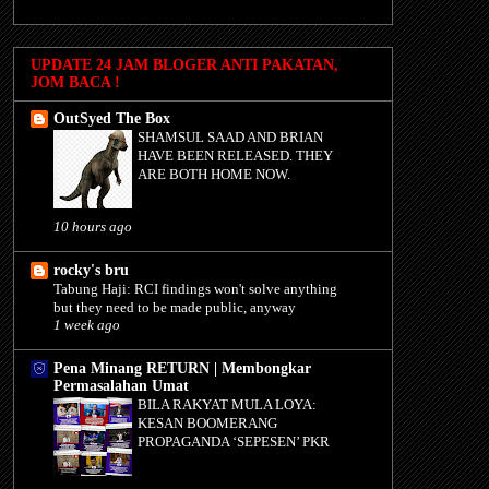
UPDATE 24 JAM BLOGER ANTI PAKATAN,
JOM BACA !
OutSyed The Box
SHAMSUL SAAD AND BRIAN
HAVE BEEN RELEASED. THEY
ARE BOTH HOME NOW.
10 hours ago
rocky's bru
Tabung Haji: RCI findings won't solve anything
but they need to be made public, anyway
1 week ago
Pena Minang RETURN | Membongkar
Permasalahan Umat
BILA RAKYAT MULA LOYA:
KESAN BOOMERANG
PROPAGANDA ‘SEPESEN’ PKR