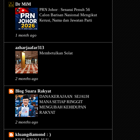
Dr MiM
PRN Johor : Senarai Penuh 56
Calon Barisan Nasional Mengikut
Kerusi, Nama dan Jawatan Parti
1 month ago
azharjaafar313
Membetulkan Solat
2 months ago
Blog Suara Rakyat
DANA KERAJAAN: SEJAUH
MANA SETIAP RINGGIT
MENGUBAH KEHIDUPAN
RAKYAT
2 months ago
kluangdiamond : )
KESILAPAN LALU