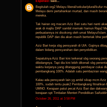
Esperalzi
said...
Begitulah org2 Melayu liberal/sekular/plural/kufur
Melayu demi pertahankan murtad, dan masih beran
mereka.
Tak hairan org macam Aziz Bari satu hari nanti ak
arak di majlis DAP sambil memaki hamun Raja2 Me
perbuatannya ini disokong oleh umat Melayu/Islam
republik DAP dan dia akan masih berteriak bhw perb
Aziz Bari kerja sbg pensyarah di UIA. Gajinya dib
dalam bidang pensyarahan dan penyelidikan.
Sepatutnya Aziz Bari kini terkenal sbg seorang pe
dibidangnya. Tapi dia kini lebih dikenali sbg pene
waktu kerjanya yang ditanggung pembayar cukai 
pembangkang 100%. Adalah satu pembaziran wang c
Kalau ada pensyarah lain yg ambil sikap mcm Az
100%, sudah tentu puak2 Pembangkang fitnahkan 
UMNO. Kerajaan patut pecat Aziz Bari dan dakwan
kerajaan spt Timbalan Menteri Pendidikan Saifuddin
October 26, 2011 at 3:58 PM